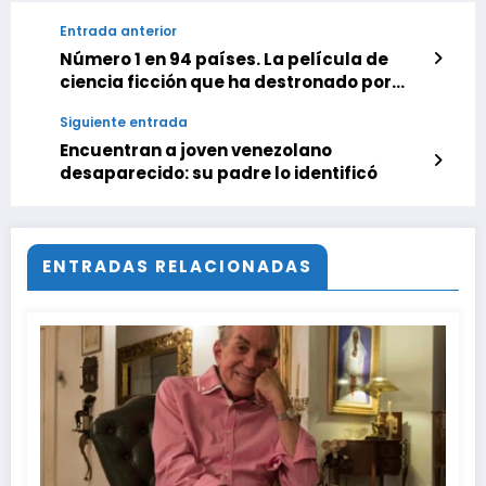
Entrada anterior
Número 1 en 94 países. La película de
ciencia ficción que ha destronado por
sorpresa al último éxito de Denzel
Siguiente entrada
Washington
Encuentran a joven venezolano
desaparecido: su padre lo identificó
ENTRADAS RELACIONADAS