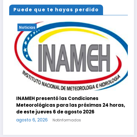
Puede que te hayas perdido
Noticias
Esto dijo sobre los edificio
Condiciones
atendidos
as próximas 24 horas,
agosto 6, 2026
Notinformados
gosto 2026
mados