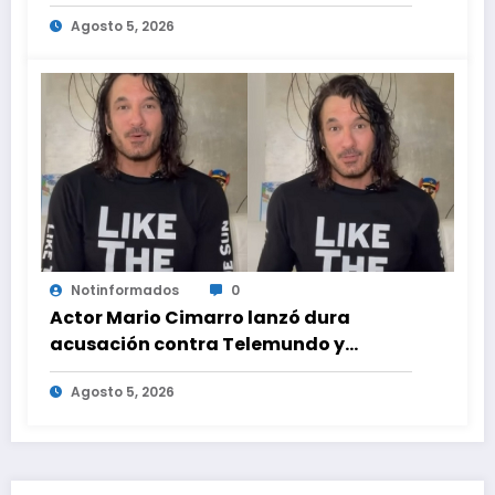
Hilton que obligó a sus fans a pedir
Agosto 5, 2026
ayuda médica
Notinformados
0
Actor Mario Cimarro lanzó dura
acusación contra Telemundo y
advirtió que lo que hacen en su contra
Agosto 5, 2026
es ilegal en EEUU