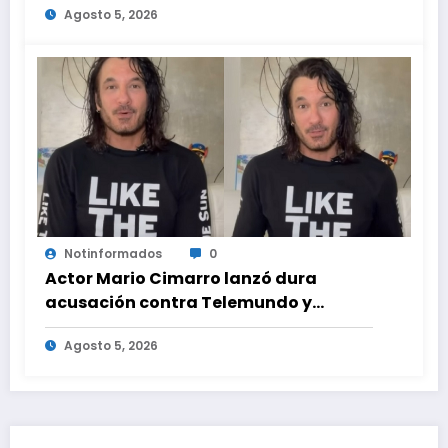
Agosto 5, 2026
ayuda médica
Notinformados
0
Actor Mario Cimarro lanzó dura
acusación contra Telemundo y
advirtió que lo que hacen en su contra
Agosto 5, 2026
es ilegal en EEUU