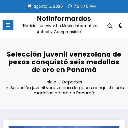
Saltar
agosto 6, 2026
7:24:40 AM
al
contenido
Notinformardos
"Noticias en Vivo: Un Medio Informativo
Actual y Comprensible"
Selección juvenil venezolana de
pesas conquistó seis medallas
de oro en Panamá
Inicio
Deportes
Selección juvenil venezolana de pesas conquistó seis
medallas de oro en Panamá