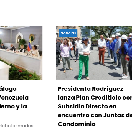
Noticias
nta Rodríguez
Dirigentes nacional
lan Crediticio con
locales activan el
o Directo en
encuentro «Repens
tro con Juntas de
a Venezuela» para
inio
impulsar propuest