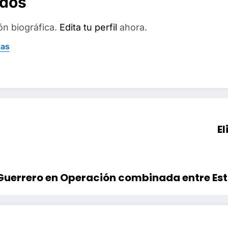
ados
ón biográfica.
Edita tu perfil
ahora.
das
El
Guerrero en Operación combinada entre Es