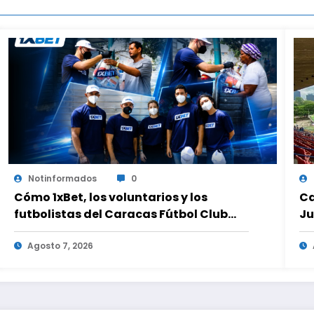
Notinformados
0
Cómo 1xBet, los voluntarios y los
Ca
futbolistas del Caracas Fútbol Club
Ju
juntaron fuerzas para ayudar a las
tr
familias de Venezuela
Agosto 7, 2026