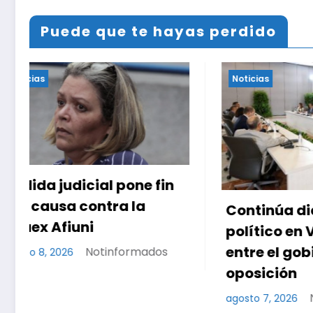
Puede que te hayas perdido
Noticias
Noticias
Continúa diálogo
Preside
político en Venezuela
lanza P
entre el gobierno y la
Subsidi
oposición
encuen
Condom
Notinformados
agosto 7, 2026