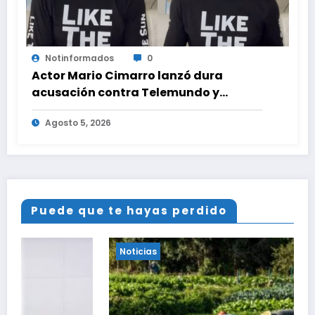
Notinformados
0
Actor Mario Cimarro lanzó dura
acusación contra Telemundo y
advirtió que lo que hacen en su contra
Agosto 5, 2026
es ilegal en EEUU
Puede que te hayas perdido
Noticias