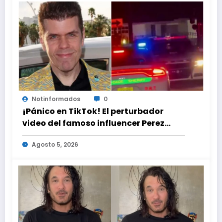
Notinformados
0
¡Pánico en TikTok! El perturbador
video del famoso influencer Perez
Hilton que obligó a sus fans a pedir
Agosto 5, 2026
ayuda médica