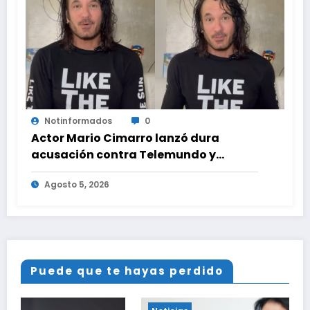
Notinformados
0
Actor Mario Cimarro lanzó dura
acusación contra Telemundo y
advirtió que lo que hacen en su contra
Agosto 5, 2026
es ilegal en EEUU
Puede que te hayas perdido