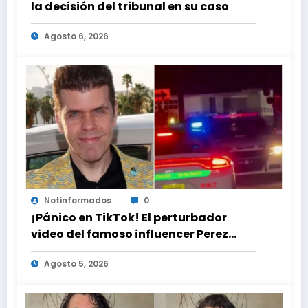
la decisión del tribunal en su caso
Agosto 6, 2026
Notinformados
0
¡Pánico en TikTok! El perturbador
video del famoso influencer Perez
Hilton que obligó a sus fans a pedir
Agosto 5, 2026
ayuda médica