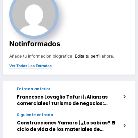
Notinformados
Añade tu información biográfica.
Edita tu perfil
ahora.
Ver Todas Las Entradas
Entrada anterior
Francesco Lovaglio Tafuri | ¡Alianzas
comerciales! Turismo de negocios:
Dinámica e impacto en la economía
Siguiente entrada
global
Construcciones Yamaro | ¿Lo sabías? El
ciclo de vida de los materiales de
construcción revoluciona eficiencia en