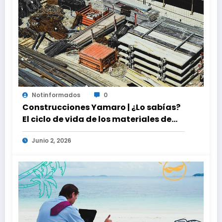
Notinformados
0
Construcciones Yamaro | ¿Lo sabías?
El ciclo de vida de los materiales de
construcción revoluciona eficiencia
Junio 2, 2026
en proyectos modernos