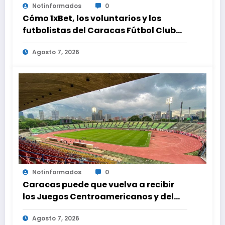
Notinformados
0
Cómo 1xBet, los voluntarios y los
futbolistas del Caracas Fútbol Club
juntaron fuerzas para ayudar a las
Agosto 7, 2026
familias de Venezuela
Notinformados
0
Caracas puede que vuelva a recibir
los Juegos Centroamericanos y del
Caribe tras mas de 70 años
Agosto 7, 2026