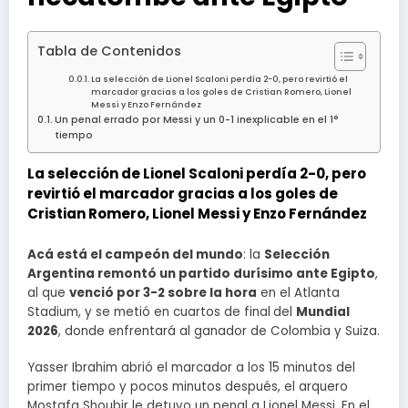
Tabla de Contenidos
La selección de Lionel Scaloni perdía 2-0, pero revirtió el
marcador gracias a los goles de Cristian Romero, Lionel
Messi y Enzo Fernández
Un penal errado por Messi y un 0-1 inexplicable en el 1°
tiempo
La selección de Lionel Scaloni perdía 2-0, pero
revirtió el marcador gracias a los goles de
Cristian Romero, Lionel Messi y Enzo Fernández
Acá está el campeón del mundo
: la
Selección
Argentina remontó un partido durísimo ante Egipto
,
al que
venció por 3-2 sobre la hora
en el Atlanta
Stadium, y se metió en cuartos de final
del
Mundial
2026
, donde enfrentará al ganador de Colombia y Suiza.
Yasser Ibrahim abrió el marcador a los 15 minutos del
primer tiempo y pocos minutos después, el arquero
Mostafa Shoubir le detuvo un penal a Lionel Messi. En el