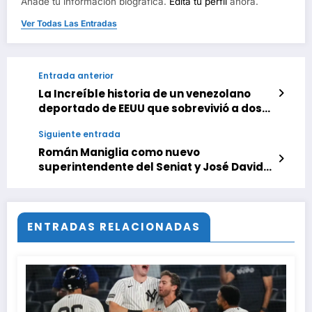
Añade tu información biográfica.
Edita tu perfil
ahora.
Ver Todas Las Entradas
Entrada anterior
La Increíble historia de un venezolano
deportado de EEUU que sobrevivió a dos
tragedias en La Guaira
Siguiente entrada
Román Maniglia como nuevo
superintendente del Seniat y José David
Cabello presidirá Pequiven
ENTRADAS RELACIONADAS