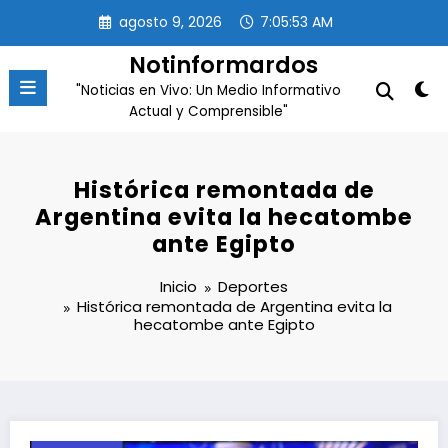
Saltar
agosto 9, 2026
7:05:53 AM
al
contenido
Notinformardos
"Noticias en Vivo: Un Medio Informativo
Actual y Comprensible"
Histórica remontada de
Argentina evita la hecatombe
ante Egipto
Inicio
Deportes
Histórica remontada de Argentina evita la
hecatombe ante Egipto