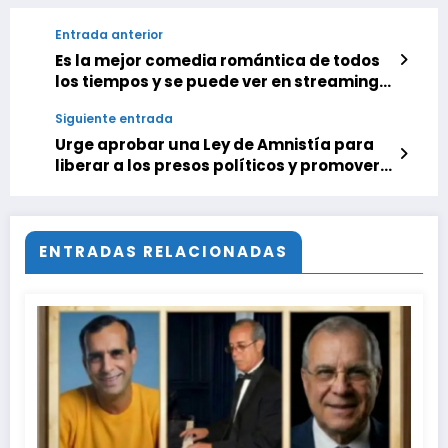
Entrada anterior
Es la mejor comedia romántica de todos
los tiempos y se puede ver en streaming.
Una película que cambió para siempre el
Siguiente entrada
género
Urge aprobar una Ley de Amnistía para
liberar a los presos políticos y promover
el diálogo en Venezuela
ENTRADAS RELACIONADAS