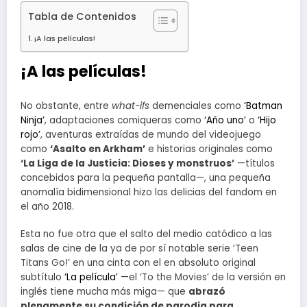
Tabla de Contenidos
¡A las películas!
¡A las películas!
No obstante, entre
what-ifs
demenciales como
‘Batman
Ninja’
, adaptaciones comiqueras como
‘Año uno’
o
‘Hijo
rojo’
, aventuras extraídas de mundo del videojuego
como
‘Asalto en Arkham’
e historias originales como
‘La Liga de la Justicia: Dioses y monstruos’
—títulos
concebidos para la pequeña pantalla—, una pequeña
anomalía bidimensional hizo las delicias del fandom en
el año 2018.
Esta no fue otra que el salto del medio catódico a las
salas de cine de la ya de por sí notable serie ‘Teen
Titans Go!’ en una cinta con el en absoluto original
subtítulo
‘La película’
—el ‘To the Movies’ de la versión en
inglés tiene mucha más miga— que
abrazó
plenamente su condición de parodia para