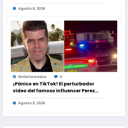
Agosto 6, 2026
Notinformados
0
¡Pánico en TikTok! El perturbador
video del famoso influencer Perez
Hilton que obligó a sus fans a pedir
Agosto 5, 2026
ayuda médica