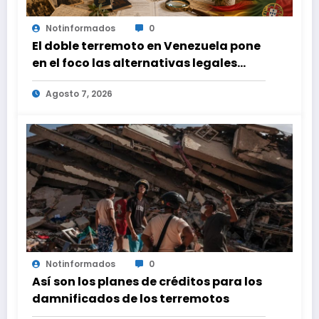
Notinformados
0
El doble terremoto en Venezuela pone
en el foco las alternativas legales
para solicitar la nacionalidad por
Agosto 7, 2026
parte de personas con vínculos
familiares en España y Portugal
Notinformados
0
Así son los planes de créditos para los
damnificados de los terremotos