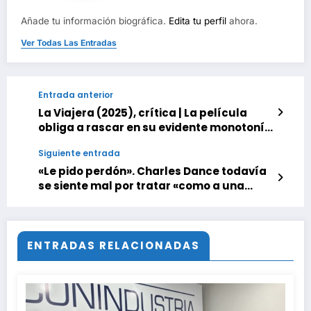
Añade tu información biográfica.
Edita tu perfil
ahora.
Ver Todas Las Entradas
Entrada anterior
La Viajera (2025), crítica | La película
obliga a rascar en su evidente monotonía
para encontrar oro. Pero su verdadero
Siguiente entrada
tesoro es la maravillosa Isabelle Huppert
«Le pido perdón». Charles Dance todavía
se siente mal por tratar «como a una
mierda» a Peter Dinklage en ‘Juego de
Tronos’
ENTRADAS RELACIONADAS