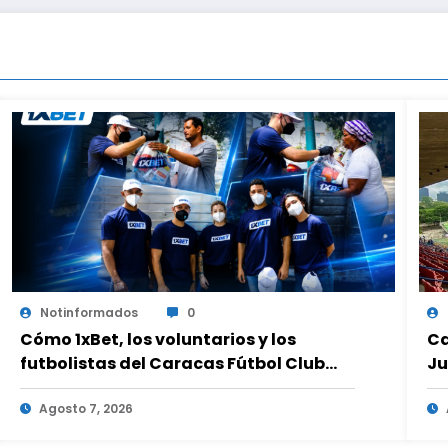
Notinformados
0
Cómo 1xBet, los voluntarios y los
Ca
futbolistas del Caracas Fútbol Club
Ju
juntaron fuerzas para ayudar a las
tr
familias de Venezuela
Agosto 7, 2026