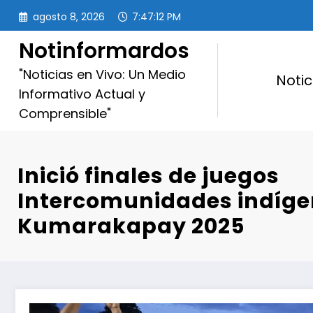
Saltar
agosto 8, 2026
7:47:14 PM
al
contenido
Notinformardos
"Noticias en Vivo: Un Medio
Notic
Informativo Actual y
Comprensible"
Inició finales de juegos
Intercomunidades indíg
Kumarakapay 2025