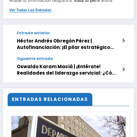
Añade tu información biográfica.
Edita tu perfil
ahora.
Ver Todas Las Entradas
Entrada anterior
Héctor Andrés Obregón Pérez |
Autofinanciación: ¡El pilar estratégico
para el crecimiento corporativo libre de
Siguiente entrada
deudas!
Oswaldo Karam Maciá | ¡Entérate!
Realidades del liderazgo servicial: ¿Cómo
transforma la productividad en los
equipos de trabajo?
ENTRADAS RELACIONADAS