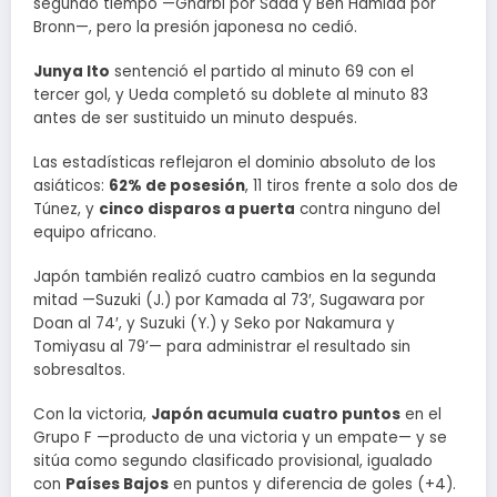
segundo tiempo —Gharbi por Saad y Ben Hamida por
Bronn—, pero la presión japonesa no cedió.
Junya Ito
sentenció el partido al minuto 69 con el
tercer gol, y Ueda completó su doblete al minuto 83
antes de ser sustituido un minuto después.
Las estadísticas reflejaron el dominio absoluto de los
asiáticos:
62% de posesión
, 11 tiros frente a solo dos de
Túnez, y
cinco disparos a puerta
contra ninguno del
equipo africano.
Japón también realizó cuatro cambios en la segunda
mitad —Suzuki (J.) por Kamada al 73′, Sugawara por
Doan al 74′, y Suzuki (Y.) y Seko por Nakamura y
Tomiyasu al 79’— para administrar el resultado sin
sobresaltos.
Con la victoria,
Japón acumula cuatro puntos
en el
Grupo F —producto de una victoria y un empate— y se
sitúa como segundo clasificado provisional, igualado
con
Países Bajos
en puntos y diferencia de goles (+4).