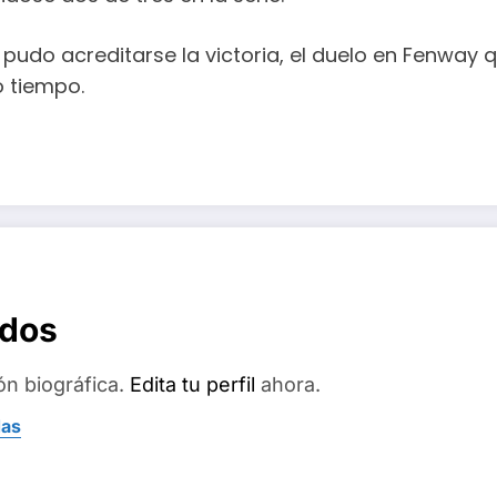
s pudo acreditarse la victoria, el duelo en Fenw
o tiempo.
ados
ón biográfica.
Edita tu perfil
ahora.
das