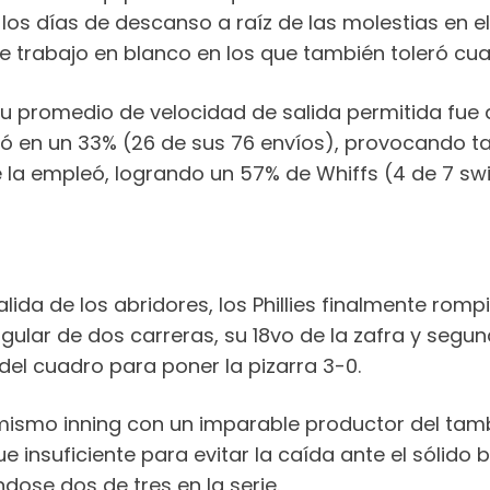
os días de descanso a raíz de las molestias en el
 de trabajo en blanco en los que también toleró cu
 su promedio de velocidad de salida permitida fue
zó en un 33% (26 de sus 76 envíos), provocando tas
e la empleó, logrando un 57% de Whiffs (4 de 7 sw
ida de los abridores, los Phillies finalmente rompi
ular de dos carreras, su 18vo de la zafra y segun
del cuadro para poner la pizarra 3-0.
 mismo inning con un imparable productor del tam
 insuficiente para evitar la caída ante el sólido bu
ndose dos de tres en la serie.