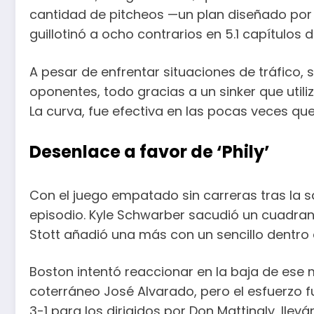
cantidad de pitcheos —un plan diseñado por l
guillotinó a ocho contrarios en 5.1 capítulos
A pesar de enfrentar situaciones de tráfico,
oponentes, todo gracias a un sinker que utili
La curva, fue efectiva en las pocas veces qu
Desenlace a favor de ‘Phily’
Con el juego empatado sin carreras tras la sal
episodio. Kyle Schwarber sacudió un cuadrang
Stott añadió una más con un sencillo dentro 
Boston intentó reaccionar en la baja de ese
coterráneo José Alvarado, pero el esfuerzo fue
3-1 para los dirigidos por Don Mattingly, llevá