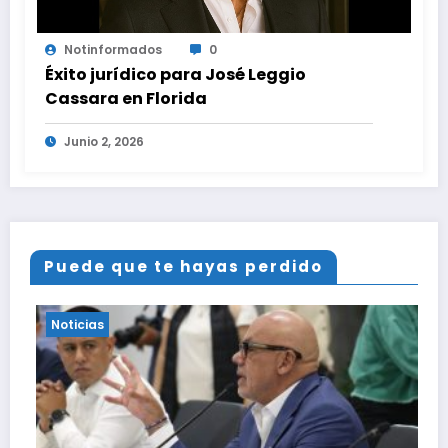
Notinformados
0
Éxito jurídico para José Leggio
Cassara en Florida
Junio 2, 2026
Puede que te hayas perdido
Noticias
N