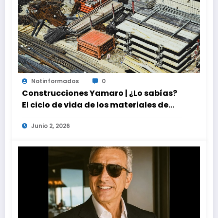
Notinformados
0
Construcciones Yamaro | ¿Lo sabías?
El ciclo de vida de los materiales de
construcción revoluciona eficiencia
Junio 2, 2026
en proyectos modernos