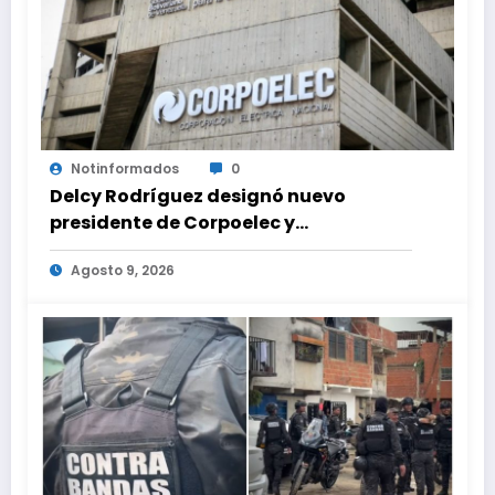
Notinformados
0
Delcy Rodríguez designó nuevo
presidente de Corpoelec y
viceministro eléctrico para ‘la
Agosto 9, 2026
recuperación del servicio’