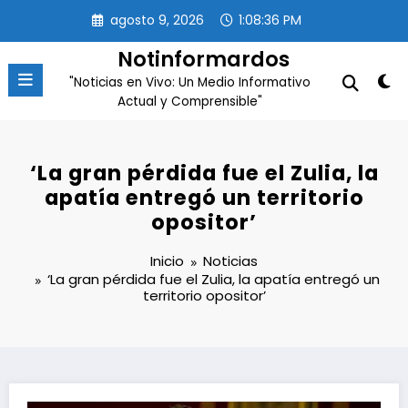
Saltar
agosto 9, 2026
1:08:37 PM
al
contenido
Notinformardos
"Noticias en Vivo: Un Medio Informativo
Actual y Comprensible"
‘La gran pérdida fue el Zulia, la
apatía entregó un territorio
opositor’
Inicio
Noticias
‘La gran pérdida fue el Zulia, la apatía entregó un
territorio opositor’