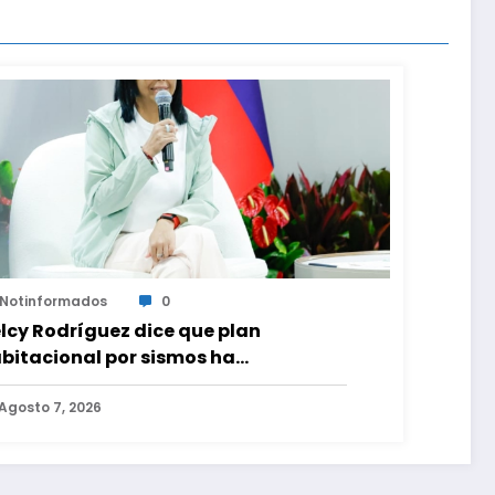
Notinformados
0
lcy Rodríguez dice que plan
bitacional por sismos ha
neficiado a unas 2.000 personas en
na semana
Agosto 7, 2026