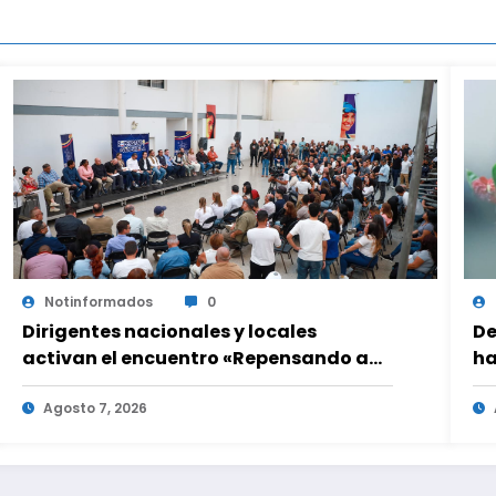
Notinformados
0
Dirigentes nacionales y locales
De
activan el encuentro «Repensando a
ha
Venezuela» para impulsar propuestas
be
desde las comunidades
Agosto 7, 2026
u