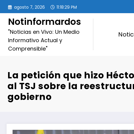
Saltar
agosto 7, 2026
11:18:31 PM
al
contenido
Notinformardos
"Noticias en Vivo: Un Medio
Notic
Informativo Actual y
Comprensible"
La petición que hizo Héct
al TSJ sobre la reestructu
gobierno