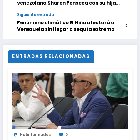
venezolana Sharon Fonseca con su hija
Blue Jerusalema que conmueve las
Siguiente entrada
redes
Fenómeno climático El Niño afectará a
Venezuela sin llegar a sequía extrema
ENTRADAS RELACIONADAS
Notinformados
0