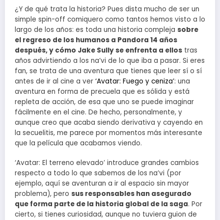
¿Y de qué trata la historia? Pues dista mucho de ser un
simple spin-off comiquero como tantos hemos visto a lo
largo de los años: es toda una historia compleja
sobre
el regreso de los humanos a Pandora 14 años
después, y cómo Jake Sully se enfrenta a ellos
tras
años advirtiendo a los na’vi de lo que iba a pasar. Si eres
fan, se trata de una aventura que tienes que leer sí o sí
antes de ir al cine a ver
‘Avatar: Fuego y ceniza’
: una
aventura en forma de precuela que es sólida y está
repleta de acción, de esa que uno se puede imaginar
fácilmente en el cine. De hecho, personalmente, y
aunque creo que acaba siendo derivativa y cayendo en
la secuelitis, me parece por momentos más interesante
que la película que acabamos viendo.
‘Avatar: El terreno elevado’ introduce grandes cambios
respecto a todo lo que sabemos de los na’vi (por
ejemplo, aquí se aventuran a ir al espacio sin mayor
problema), pero
sus responsables han asegurado
que forma parte de la historia global de la saga
. Por
cierto, si tienes curiosidad, aunque no tuviera guion de