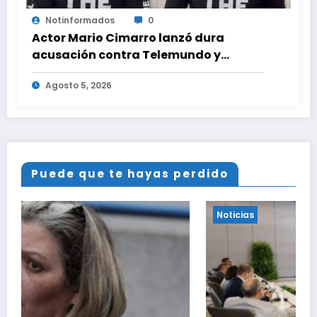
Notinformados
0
Actor Mario Cimarro lanzó dura
acusación contra Telemundo y
advirtió que lo que hacen en su contra
Agosto 5, 2026
es ilegal en EEUU
Puede que te hayas perdido
Noticias