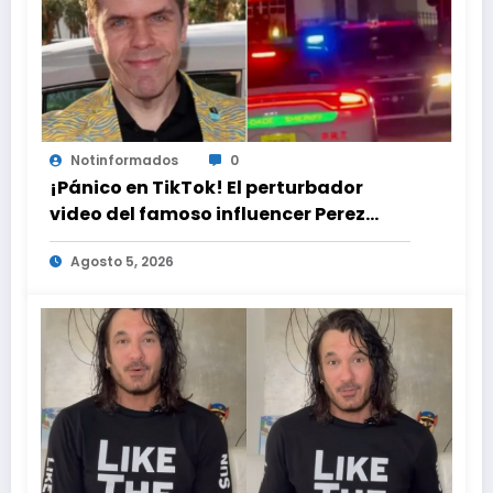
Notinformados
0
¡Pánico en TikTok! El perturbador
video del famoso influencer Perez
Hilton que obligó a sus fans a pedir
Agosto 5, 2026
ayuda médica