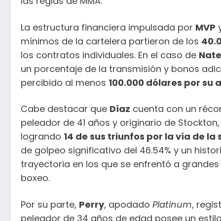
las reglas de MMA.
La estructura financiera impulsada por
MVP
y
mínimos de la cartelera partieron de los
40.
los contratos individuales. En el caso de
Nate
un porcentaje de la transmisión y bonos adic
percibido al menos
100.000 dólares por su 
Cabe destacar que
Díaz
cuenta con un récor
peleador de 41 años y originario de Stockton,
logrando
14 de sus triunfos por la vía de la
de golpeo significativo del 46.54% y un histo
trayectoria en los que se enfrentó a grand
boxeo.
Por su parte,
Perry
, apodado
Platinum
, regi
peleador de 34 años de edad posee un estil