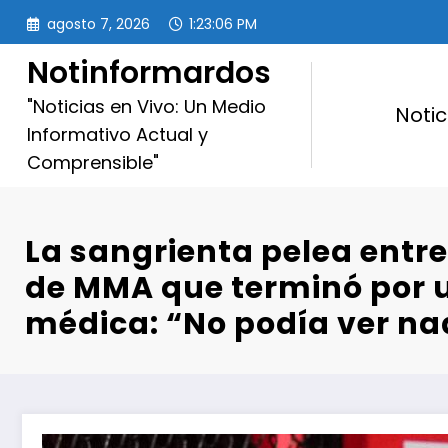
Saltar
agosto 7, 2026
1:23:07 PM
al
contenido
Notinformardos
"Noticias en Vivo: Un Medio
Notic
Informativo Actual y
Comprensible"
La sangrienta pelea entre
de MMA que terminó por 
médica: “No podía ver n