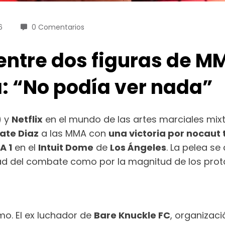
6
0 Comentarios
entre dos figuras de M
: “No podía ver nada”
)
y
Netflix
en el mundo de las artes marciales mi
ate Diaz
a las MMA con
una victoria por nocaut 
A 1
en el
Intuit Dome
de
Los Ángeles
. La pelea se
idad del combate como por la magnitud de los prot
mo. El ex luchador de
Bare Knuckle FC
, organizac