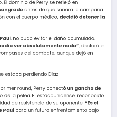
 El dominio de Perry se reflejó en
 sangrado
antes de que sonara la campana
ción con el cuerpo médico,
decidió detener la
Paul
, no pudo evitar el daño acumulado.
o podía ver absolutamente nada”
, declaró el
 compases del combate, aunque dejó en
ue estaba perdiendo Díaz
l primer round, Perry conect
ó un gancho de
o de la pelea. El estadounidense, reconocido
cidad de resistencia de su oponente:
“Es el
e Paul
para un futuro enfrentamiento bajo