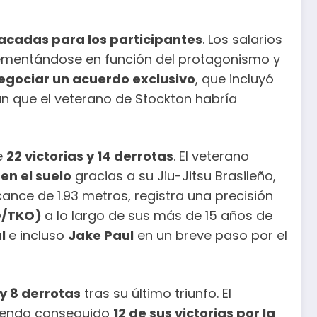
tacadas para los participantes
. Los salarios
rementándose en función del protagonismo y
egociar un acuerdo exclusivo
, que incluyó
an que el veterano de Stockton habría
e
22 victorias y 14 derrotas
. El veterano
en el suelo
gracias a su Jiu-Jitsu Brasileño,
cance de 1.93 metros, registra una precisión
KO/TKO)
a lo largo de sus más de 15 años de
al
e incluso
Jake Paul
en un breve paso por el
 y 8 derrotas
tras su último triunfo. El
iendo conseguido
12 de sus victorias por la