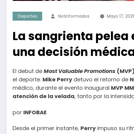
Deportes
Notinformados
Mayo 17, 202
La sangrienta pelea 
una decisión médica
El debut de
Most Valuable Promotions
(MVP
el deporte.
Mike Perry
detuvo el retorno de
N
médico, durante el evento inaugural
MVP MM
atención de la velada
, tanto por la intens
por
INFOBAE
Desde el primer instante,
Perry
impuso su rit