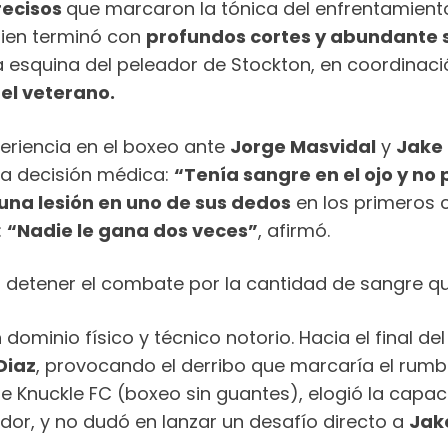
recisos
que marcaron la tónica del enfrentamiento.
uien terminó con
profundos cortes y abundante
 la esquina del peleador de Stockton, en coordina
del veterano.
periencia en el boxeo ante
Jorge Masvidal
y
Jake 
la decisión médica:
“Tenía sangre en el ojo y n
una lesión en uno de sus dedos
en los primeros
:
“Nadie le gana dos veces”
, afirmó.
n detener el combate por la cantidad de sangre q
dominio físico y técnico notorio. Hacia el final de
Diaz
, provocando el derribo que marcaría el rumb
e Knuckle FC (boxeo sin guantes), elogió la capa
edor, y no dudó en lanzar un desafío directo a
Jak