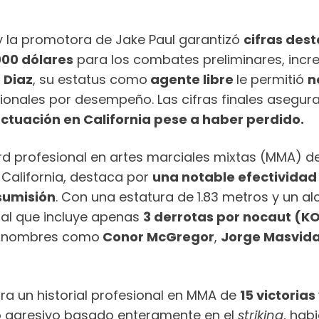
 la promotora de Jake Paul garantizó
cifras des
000 dólares
para los combates preliminares, inc
 Diaz
, su estatus como
agente libre
le permitió
n
ionales por desempeño. Las cifras finales asegur
actuación en California pese a haber perdido.
d profesional en artes marciales mixtas (MMA) d
 California, destaca por
una notable efectividad 
 sumisión
. Con una estatura de 1.83 metros y un al
rial que incluye apenas
3 derrotas por nocaut (
es nombres como
Conor McGregor
,
Jorge Masvid
stra un historial profesional en MMA de
15 victorias
o agresivo basado enteramente en el
striking
, hab