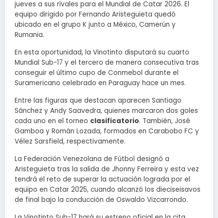
jueves a sus rivales para el Mundial de Catar 2026. El
equipo dirigido por Fernando Aristeguieta quedó
ubicado en el grupo K junto a México, Camerún y
Rumania.
En esta oportunidad, la Vinotinto disputará su cuarto
Mundial Sub-17 y el tercero de manera consecutiva tras
conseguir el último cupo de Conmebol durante el
Suramericano celebrado en Paraguay hace un mes.
Entre las figuras que destacan aparecen Santiago
Sánchez y Andy Saavedra, quienes marcaron dos goles
cada uno en el torneo
clasificatorio
. También, José
Gamboa y Román Lozada, formados en Carabobo FC y
Vélez Sarsfield, respectivamente.
La Federación Venezolana de Fútbol designó a
Aristeguieta tras la salida de Jhonny Ferreira y esta vez
tendrá el reto de superar la actuación lograda por el
equipo en Catar 2025, cuando alcanzó los dieciseisavos
de final bajo la conducción de Oswaldo Vizcarrondo.
La Vinotinto Sub-17 hará su estreno oficial en la cita