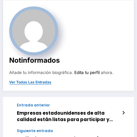
Notinformados
Añade tu información biográfica.
Edita tu perfil
ahora.
Ver Todas Las Entradas
Entrada anterior
Empresas estadounidenses de alta
calidad están listas para participar y
aportar experiencia de vanguardia y
Siguiente entrada
valor a largo plazo para Venezuela