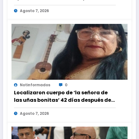
informarán al país oportunamente
Agosto 7, 2026
sobre los avances alcanzado
Notinformados
0
Localizaron cuerpo de ‘la señora de
las uñas bonitas’ 42 días después de
los terremotos en La Guaira
Agosto 7, 2026