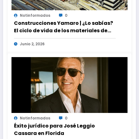
Notinformados
0
Construcciones Yamaro | ¿Lo sabías?
El ciclo de vida de los materiales de
construcción revoluciona eficiencia
Junio 2, 2026
en proyectos modernos
Notinformados
0
Éxito jurídico para José Leggio
Cassara en Florida