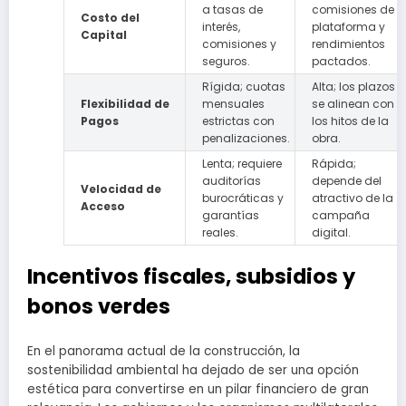
a tasas de
comisiones de
Costo del
interés,
plataforma y
Capital
comisiones y
rendimientos
seguros.
pactados.
Rígida; cuotas
Alta; los plazos
Flexibilidad de
mensuales
se alinean con
Pagos
estrictas con
los hitos de la
penalizaciones.
obra.
Lenta; requiere
Rápida;
auditorías
depende del
Velocidad de
burocráticas y
atractivo de la
Acceso
garantías
campaña
reales.
digital.
Incentivos fiscales, subsidios y
bonos verdes
En el panorama actual de la construcción, la
sostenibilidad ambiental ha dejado de ser una opción
estética para convertirse en un pilar financiero de gran