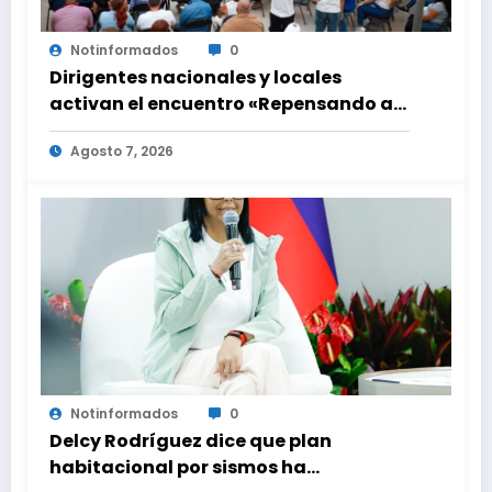
Notinformados
0
Dirigentes nacionales y locales
activan el encuentro «Repensando a
Venezuela» para impulsar propuestas
Agosto 7, 2026
desde las comunidades
Notinformados
0
Delcy Rodríguez dice que plan
habitacional por sismos ha