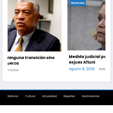
Noticias
Medida judicial pone fin a la causa contra la
no
exjuex Afiuni
agosto 8, 2026
Notinformados
Noticias
Cultura
Actualidad
Deportes
Gastronomía