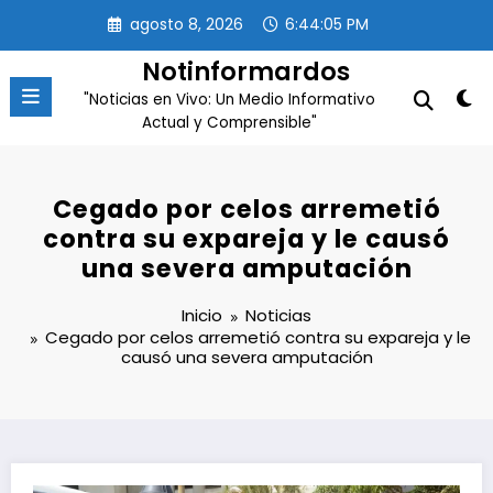
Saltar
agosto 8, 2026
6:44:06 PM
al
contenido
Notinformardos
"Noticias en Vivo: Un Medio Informativo
Actual y Comprensible"
Cegado por celos arremetió
contra su expareja y le causó
una severa amputación
Inicio
Noticias
Cegado por celos arremetió contra su expareja y le
causó una severa amputación