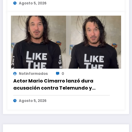
Agosto 5, 2026
ayuda médica
Notinformados
0
Actor Mario Cimarro lanzó dura
acusación contra Telemundo y
advirtió que lo que hacen en su contra
Agosto 5, 2026
es ilegal en EEUU