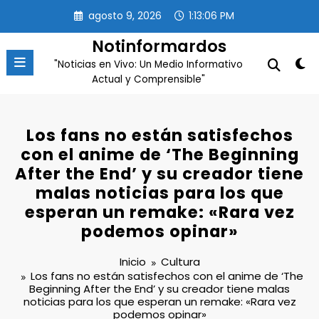
Saltar
agosto 9, 2026
1:13:07 PM
al
contenido
Notinformardos
"Noticias en Vivo: Un Medio Informativo
Actual y Comprensible"
Los fans no están satisfechos
con el anime de ‘The Beginning
After the End’ y su creador tiene
malas noticias para los que
esperan un remake: «Rara vez
podemos opinar»
Inicio
Cultura
Los fans no están satisfechos con el anime de ‘The
Beginning After the End’ y su creador tiene malas
noticias para los que esperan un remake: «Rara vez
podemos opinar»