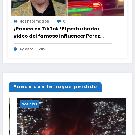
Notinformados
0
¡Pánico en TikTok! El perturbador
video del famoso influencer Perez
Hilton que obligó a sus fans a pedir
Agosto 5, 2026
ayuda médica
Puede que te hayas perdido
Noticias