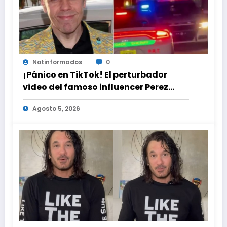
Notinformados
0
¡Pánico en TikTok! El perturbador
video del famoso influencer Perez
Hilton que obligó a sus fans a pedir
Agosto 5, 2026
ayuda médica