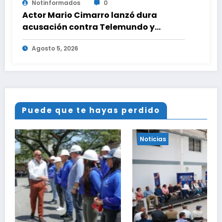
Notinformados
0
Actor Mario Cimarro lanzó dura
acusación contra Telemundo y
advirtió que lo que hacen en su contra
Agosto 5, 2026
es ilegal en EEUU
Puede que te hayas perdido
Noticias