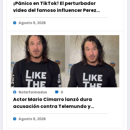
¡Pánico en TikTok! El perturbador
video del famoso influencer Perez
Hilton que obligó a sus fans a pedir
Agosto 5, 2026
ayuda médica
Notinformados
0
Actor Mario Cimarro lanzó dura
acusación contra Telemundo y
advirtió que lo que hacen en su contra
Agosto 5, 2026
es ilegal en EEUU