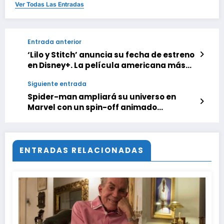
Ver Todas Las Entradas
Entrada anterior
‘Lilo y Stitch’ anuncia su fecha de estreno
en Disney+. La película americana más
taquillera de 2025 seguirá ampliando su
Siguiente entrada
Ohana en streaming
Spider-man ampliará su universo en
Marvel con un spin-off animado
protagonizado por uno de los mejores
amigos de Miles Morales
ENTRADAS RELACIONADAS