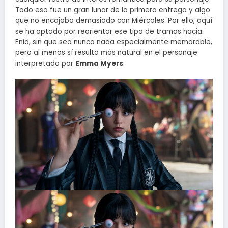
Todo eso fue un gran lunar de la primera entrega y algo
que no encajaba demasiado con Miércoles. Por ello, aquí
se ha optado por reorientar ese tipo de tramas hacia
Enid, sin que sea nunca nada especialmente memorable,
pero al menos sí resulta más natural en el personaje
interpretado por
Emma Myers
.