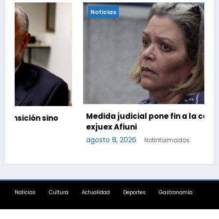
Noticias
Medida judicial pone fin a la causa contra la
exjuex Afiuni
agosto 8, 2026
Notinformados
Noticias
Cultura
Actualidad
Deportes
Gastronomía