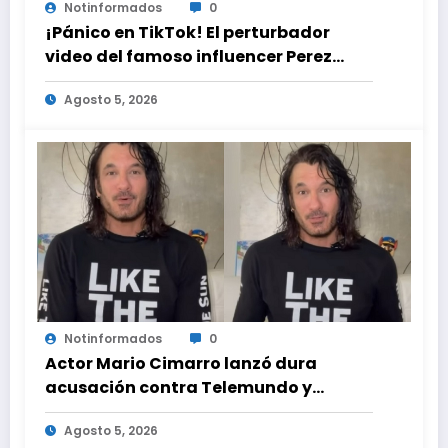
Notinformados
0
¡Pánico en TikTok! El perturbador
video del famoso influencer Perez
Hilton que obligó a sus fans a pedir
Agosto 5, 2026
ayuda médica
Notinformados
0
Actor Mario Cimarro lanzó dura
acusación contra Telemundo y
advirtió que lo que hacen en su contra
Agosto 5, 2026
es ilegal en EEUU