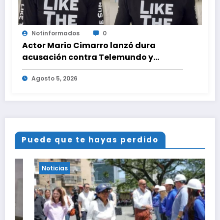
Notinformados
0
Actor Mario Cimarro lanzó dura
acusación contra Telemundo y
advirtió que lo que hacen en su contra
Agosto 5, 2026
es ilegal en EEUU
Puede que te hayas perdido
Noticias