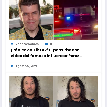
Notinformados
0
¡Pánico en TikTok! El perturbador
video del famoso influencer Perez
Hilton que obligó a sus fans a pedir
Agosto 5, 2026
ayuda médica