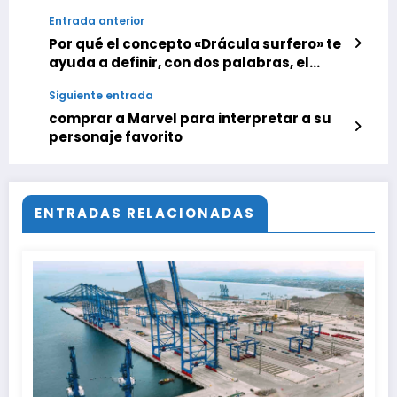
Entrada anterior
Por qué el concepto «Drácula surfero» te
ayuda a definir, con dos palabras, el
problema de casi todas las series
Siguiente entrada
modernas
comprar a Marvel para interpretar a su
personaje favorito
ENTRADAS RELACIONADAS