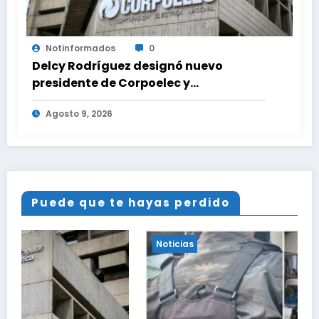
Notinformados
0
Delcy Rodríguez designó nuevo
presidente de Corpoelec y
viceministro eléctrico para ‘la
Agosto 9, 2026
recuperación del servicio’
Puede que te hayas perdido
Noticias