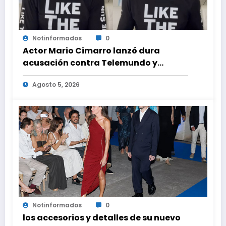
Notinformados
0
Actor Mario Cimarro lanzó dura
acusación contra Telemundo y
advirtió que lo que hacen en su contra
Agosto 5, 2026
es ilegal en EEUU
Notinformados
0
los accesorios y detalles de su nuevo