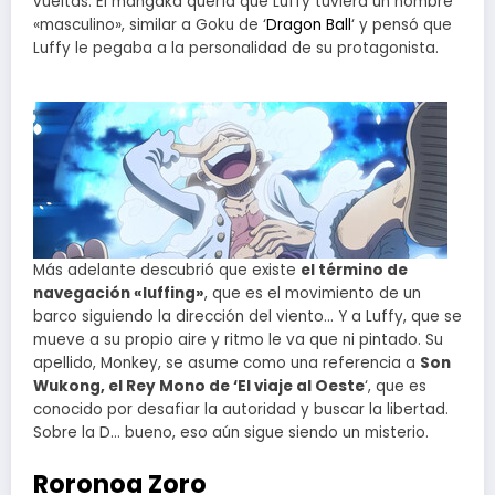
vueltas. El mangaka quería que Luffy tuviera un nombre
«masculino», similar a Goku de ‘
Dragon Ball
‘ y pensó que
Luffy le pegaba a la personalidad de su protagonista.
Más adelante descubrió que existe
el término de
navegación «luffing»
, que es el movimiento de un
barco siguiendo la dirección del viento… Y a Luffy, que se
mueve a su propio aire y ritmo le va que ni pintado. Su
apellido, Monkey, se asume como una referencia a
Son
Wukong, el Rey Mono de ‘El viaje al Oeste
‘, que es
conocido por desafiar la autoridad y buscar la libertad.
Sobre la D… bueno, eso aún sigue siendo un misterio.
Roronoa Zoro