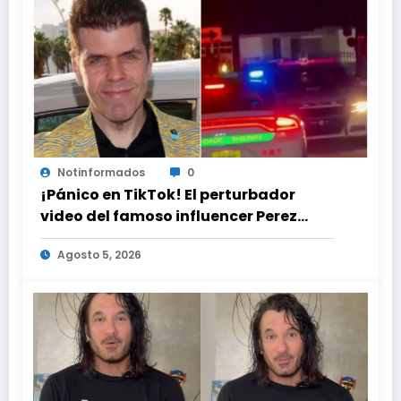
Notinformados
0
¡Pánico en TikTok! El perturbador
video del famoso influencer Perez
Hilton que obligó a sus fans a pedir
Agosto 5, 2026
ayuda médica