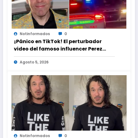
Notinformados
0
¡Pánico en TikTok! El perturbador
video del famoso influencer Perez
Hilton que obligó a sus fans a pedir
Agosto 5, 2026
ayuda médica
Notinformados
0