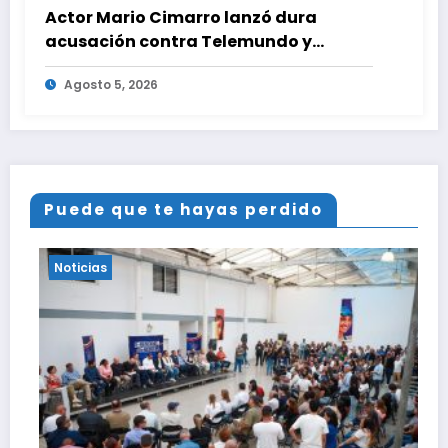
Actor Mario Cimarro lanzó dura
acusación contra Telemundo y
advirtió que lo que hacen en su contra
Agosto 5, 2026
es ilegal en EEUU
Puede que te hayas perdido
Noticias