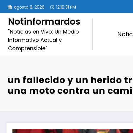
Saltar
agosto 8, 2026
12:10:33 PM
al
contenido
Notinformardos
"Noticias en Vivo: Un Medio
Notic
Informativo Actual y
Comprensible"
un fallecido y un herido t
una moto contra un cam