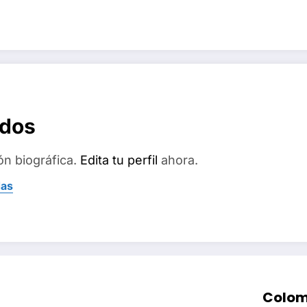
ados
ón biográfica.
Edita tu perfil
ahora.
das
Colom