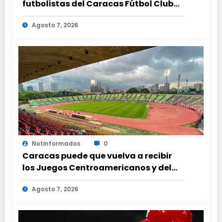
futbolistas del Caracas Fútbol Club
juntaron fuerzas para ayudar a las
Agosto 7, 2026
familias de Venezuela
Notinformados
0
Caracas puede que vuelva a recibir
los Juegos Centroamericanos y del
Caribe tras mas de 70 años
Agosto 7, 2026