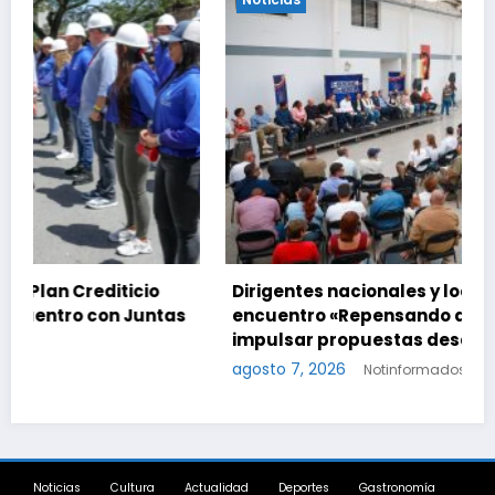
Dirigentes nacionales y locales activan el
as
encuentro «Repensando a Venezuela» para
impulsar propuestas desde las comunidades
agosto 7, 2026
Notinformados
Noticias
Cultura
Actualidad
Deportes
Gastronomía