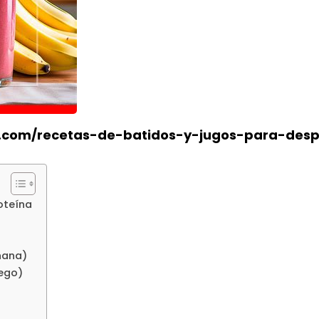
s.com/recetas-de-batidos-y-jugos-para-desp
oteína
nana)
iego)