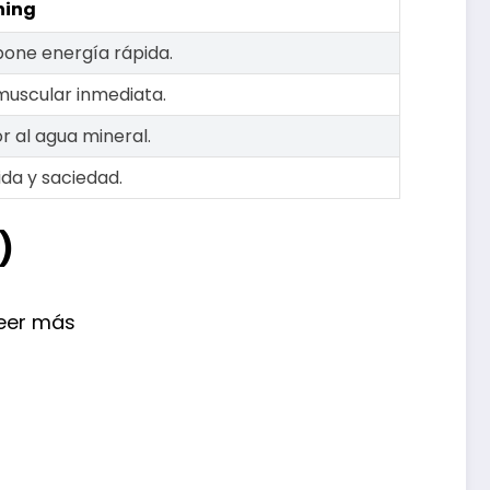
ning
pone energía rápida.
muscular inmediata.
r al agua mineral.
da y saciedad.
)
Leer más