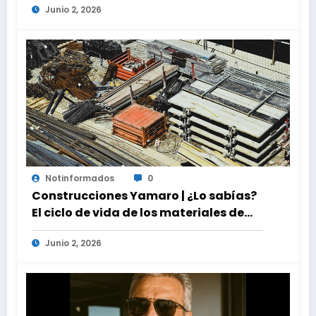
Junio 2, 2026
Notinformados
0
Construcciones Yamaro | ¿Lo sabías?
El ciclo de vida de los materiales de
construcción revoluciona eficiencia
Junio 2, 2026
en proyectos modernos