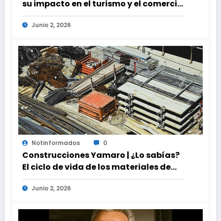
su impacto en el turismo y el comercio
global
Junio 2, 2026
Notinformados
0
Construcciones Yamaro | ¿Lo sabías?
El ciclo de vida de los materiales de
construcción revoluciona eficiencia
Junio 2, 2026
en proyectos modernos