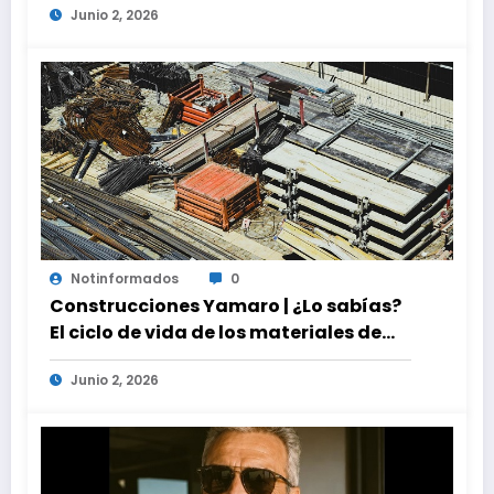
Junio 2, 2026
Notinformados
0
Construcciones Yamaro | ¿Lo sabías?
El ciclo de vida de los materiales de
construcción revoluciona eficiencia
Junio 2, 2026
en proyectos modernos