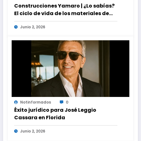
Construcciones Yamaro | ¿Lo sabías?
El ciclo de vida de los materiales de
construcción revoluciona eficiencia
Junio 2, 2026
en proyectos modernos
Notinformados
0
Éxito jurídico para José Leggio
Cassara en Florida
Junio 2, 2026