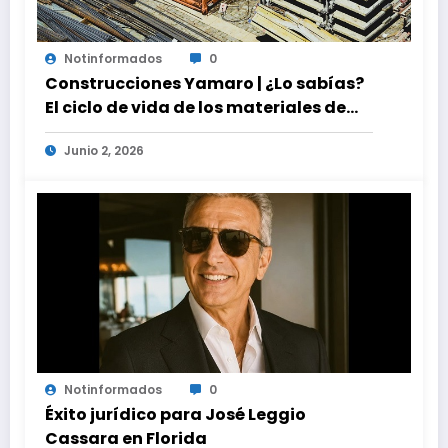
Notinformados
0
Construcciones Yamaro | ¿Lo sabías?
El ciclo de vida de los materiales de
construcción revoluciona eficiencia
Junio 2, 2026
en proyectos modernos
Notinformados
0
Éxito jurídico para José Leggio
Cassara en Florida