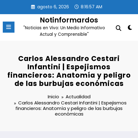
Saltar
agosto 6, 2026
8:16:57 AM
al
contenido
Notinformardos
"Noticias en Vivo: Un Medio Informativo
Actual y Comprensible"
Carlos Alessandro Cestari
Infantini | Espejismos
financieros: Anatomía y peligro
de las burbujas económicas
Inicio
Actualidad
Carlos Alessandro Cestari Infantini | Espejismos
financieros: Anatomía y peligro de las burbujas
económicas