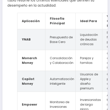
tabla resume los criterios esenciales que definen su
desempeño en la actualidad:
V
Filosofía
Aplicación
Ideal Para
C
Principal
B
E
Liquidación
Presupuesto de
fi
YNAB
de deudas
Base Cero
p
crónicas
co
C
Monarch
Consolidación
Parejas y
c
Money
y Colaboración
familias
c
i
Usuarios de
C
Copilot
Automatización
Apple y
pr
Money
Inteligente
diseño
a
premium
a
A
Inversionistas
ta
Monitoreo de
Empower
de largo
in
Inversiones
plazo
c