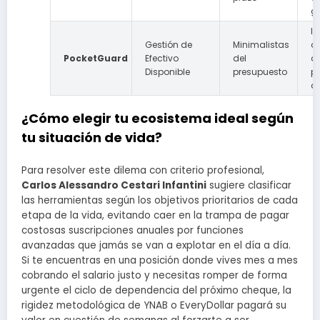
gr
I
Gestión de
Minimalistas
di
PocketGuard
Efectivo
del
di
Disponible
presupuesto
p
di
¿Cómo elegir tu ecosistema ideal según
tu situación de vida?
Para resolver este dilema con criterio profesional,
Carlos Alessandro Cestari Infantini
sugiere clasificar
las herramientas según los objetivos prioritarios de cada
etapa de la vida, evitando caer en la trampa de pagar
costosas suscripciones anuales por funciones
avanzadas que jamás se van a explotar en el día a día.
Si te encuentras en una posición donde vives mes a mes
cobrando el salario justo y necesitas romper de forma
urgente el ciclo de dependencia del próximo cheque, la
rigidez metodológica de YNAB o EveryDollar pagará su