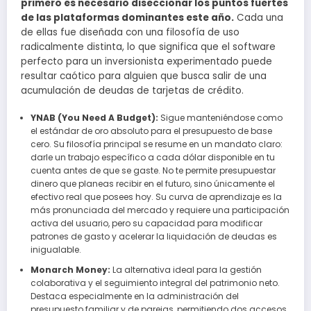
primero es necesario diseccionar los puntos fuertes
de las plataformas dominantes este año.
Cada una
de ellas fue diseñada con una filosofía de uso
radicalmente distinta, lo que significa que el software
perfecto para un inversionista experimentado puede
resultar caótico para alguien que busca salir de una
acumulación de deudas de tarjetas de crédito.
YNAB (You Need A Budget):
Sigue manteniéndose como
el estándar de oro absoluto para el presupuesto de base
cero. Su filosofía principal se resume en un mandato claro:
darle un trabajo específico a cada dólar disponible en tu
cuenta antes de que se gaste. No te permite presupuestar
dinero que planeas recibir en el futuro, sino únicamente el
efectivo real que posees hoy. Su curva de aprendizaje es la
más pronunciada del mercado y requiere una participación
activa del usuario, pero su capacidad para modificar
patrones de gasto y acelerar la liquidación de deudas es
inigualable.
Monarch Money:
La alternativa ideal para la gestión
colaborativa y el seguimiento integral del patrimonio neto.
Destaca especialmente en la administración del
presupuesto familiar y de parejas, permitiendo dos accesos