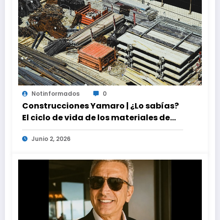
Notinformados
0
Construcciones Yamaro | ¿Lo sabías?
El ciclo de vida de los materiales de
construcción revoluciona eficiencia
Junio 2, 2026
en proyectos modernos