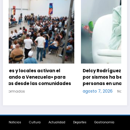
Delcy Rodríguez dice que plan habitacional
por sismos ha beneficiado a unas 2.000
es
personas en una semana
agosto 7, 2026
Notinformados
Noticias
Cultura
Actualidad
Deportes
Gastronomía