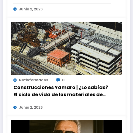
global
Junio 2, 2026
Notinformados
0
Construcciones Yamaro | ¿Lo sabías?
El ciclo de vida de los materiales de
construcción revoluciona eficiencia
Junio 2, 2026
en proyectos modernos