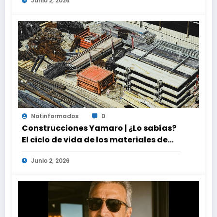
Junio 2, 2026
Notinformados
0
Construcciones Yamaro | ¿Lo sabías?
El ciclo de vida de los materiales de
construcción revoluciona eficiencia
Junio 2, 2026
en proyectos modernos