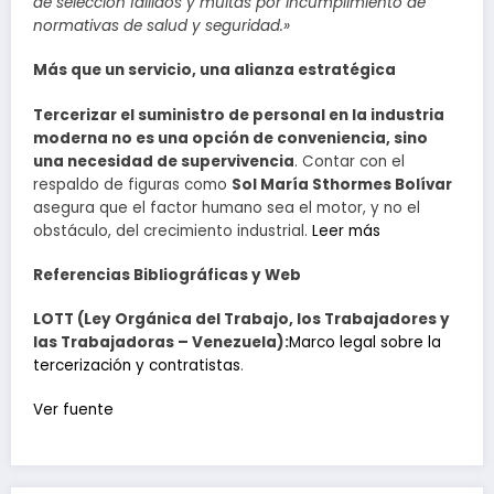
de selección fallidos y multas por incumplimiento de
normativas de salud y seguridad.»
Más que un servicio, una alianza estratégica
Tercerizar el suministro de personal en la industria
moderna no es una opción de conveniencia, sino
una necesidad de supervivencia
. Contar con el
respaldo de figuras como
Sol María Sthormes Bolívar
asegura que el factor humano sea el motor, y no el
obstáculo, del crecimiento industrial.
Leer más
Referencias Bibliográficas y Web
LOTT (Ley Orgánica del Trabajo, los Trabajadores y
las Trabajadoras – Venezuela):
Marco legal sobre la
tercerización y contratistas
.
Navegación
Ver fuente
de
entradas