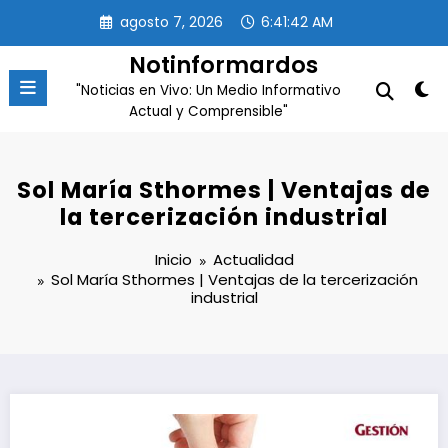
Saltar
agosto 7, 2026
6:41:43 AM
al
contenido
Notinformardos
"Noticias en Vivo: Un Medio Informativo
Actual y Comprensible"
Sol María Sthormes | Ventajas de
la tercerización industrial
Inicio
Actualidad
Sol María Sthormes | Ventajas de la tercerización
industrial