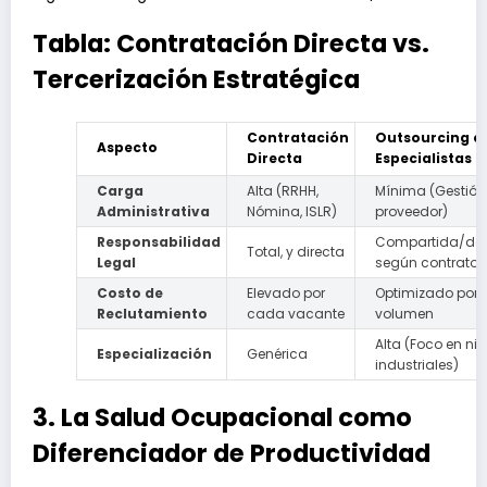
Tabla: Contratación Directa vs.
Tercerización Estratégica
Contratación
Outsourcing c
Aspecto
Directa
Especialistas
Carga
Alta (RRHH,
Mínima (Gestión 
Administrativa
Nómina, ISLR)
proveedor)
Responsabilidad
Compartida/de
Total, y directa
Legal
según contrato
Costo de
Elevado por
Optimizado por
Reclutamiento
cada vacante
volumen
Alta (Foco en ni
Especialización
Genérica
industriales)
3. La Salud Ocupacional como
Diferenciador de Productividad