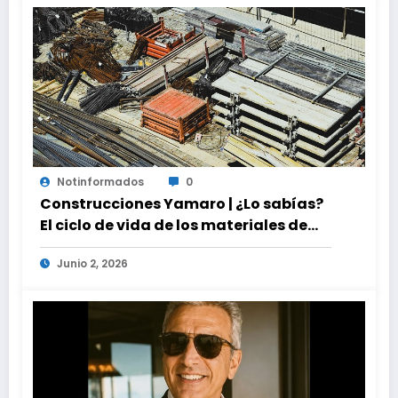
Notinformados
0
Construcciones Yamaro | ¿Lo sabías?
El ciclo de vida de los materiales de
construcción revoluciona eficiencia
Junio 2, 2026
en proyectos modernos