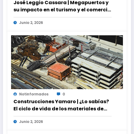
José Leggio Cassara | Megapuertos y
su impacto en el turismo y el comercio
global
Junio 2, 2026
Notinformados
0
Construcciones Yamaro | ¿Lo sabías?
El ciclo de vida de los materiales de
construcción revoluciona eficiencia
Junio 2, 2026
en proyectos modernos