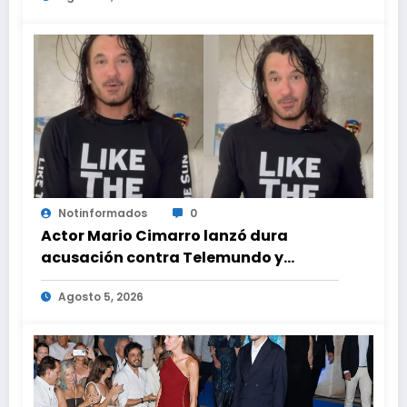
ayuda médica
Notinformados
0
Actor Mario Cimarro lanzó dura
acusación contra Telemundo y
advirtió que lo que hacen en su contra
Agosto 5, 2026
es ilegal en EEUU